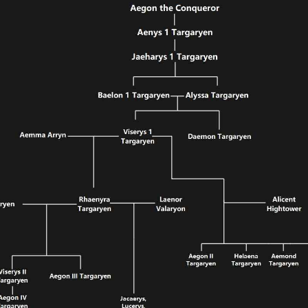
Wondersh
EdrawMax
支援超過 210 種圖表類型
・ 操作簡單直覺，Visio 的最佳替代