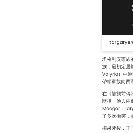
targarye
坦格利安家族的歷
族，最初定居於
Valyria）
帶領家族向西遷
在《龍族前傳》
隨後，他與兩個兒
Maegor 
了多次衝突，
梅果死後，王子傑赫