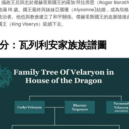
）。攝政王后與忠於傑赫里斯國王的羅加·拜拉席恩（Rogar Barat
滿 16 歲。國王最終與妹妹亞麗珊（Alysanne)結婚，成為坦
統治者。他也與教會建立了和平關係。傑赫里斯國王的血脈隨後
（King Viserys）延續下去。
 部分：瓦列利安家族族譜圖