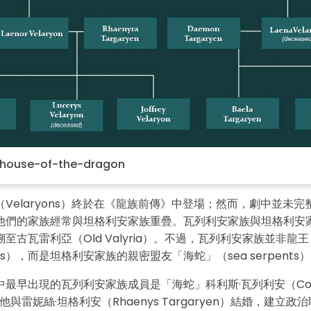
點擊下載並使用此範本。
其中
eddx
檔案需要使用 EdrawMax 開啟。
-house-of-the-dragon
果你尚未安裝 EdrawMax，可以從
下方免費下載 EdrawMax
。
你也可以免費試用
EdrawMax 線上版
，網址為
elaryons）
終於在《龍族前傳》中登場；然而，劇中並未完
他們的家族經常與坦格利安家族重疊。瓦列利安家族與坦格利安
至古瓦雷利亞（Old Valyria）。不過，瓦列利安家族並非龍王
ords），而是坦格利安家族的親密盟友「海蛇」（sea serpents
最早出現的瓦列利安家族成員是「海蛇」科利斯·瓦列利安（Corl
），他與雷妮絲·坦格利安（Rhaenys Targaryen）結婚，建立