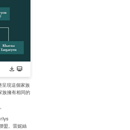
整呈現這個家族
家族擁有相同的
）。
ys
政治聯盟。雷妮絲