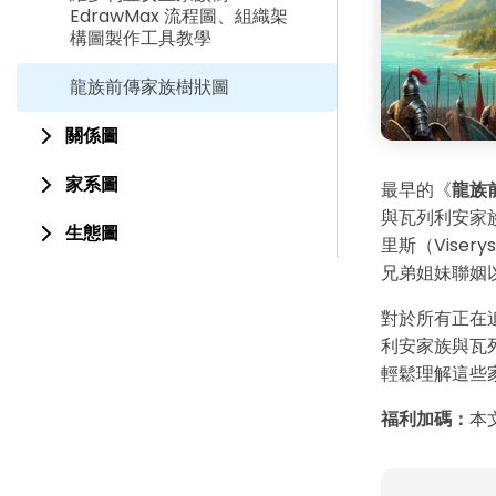
EdrawMax 流程圖、組織架
構圖製作工具教學
龍族前傳家族樹狀圖
關係圖
家系圖
最早的《
龍族
與瓦列利安家族
生態圖
里斯（Vise
兄弟姐妹聯姻
對於所有正在
利安家族與瓦
輕鬆理解這些
福利加碼：
本