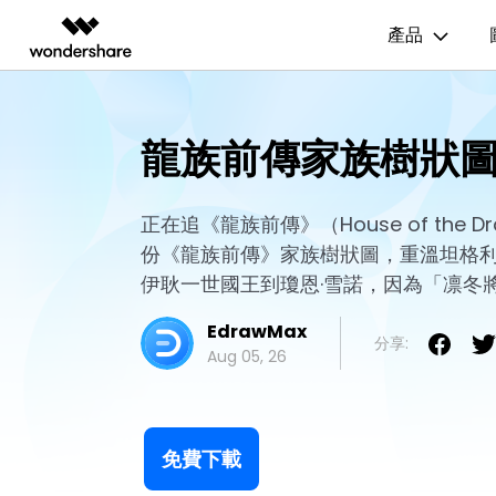
產品
AIGC 數位創意
總覽
解決方案
資源範本
商業用途
技
影片創意產品
圖表與圖像產品
PDF 解決
企業
龍族前傳家族樹狀
EdrawMax
流程圖
UM
EdrawMax 社區
Filmora
EdrawMax
PDFelem
教育
多合一圖表軟體
完整的影片編輯工具。
輕鬆繪製圖表。
心智圖
E
正在追《龍族前傳》（House of the 
合作夥伴
ToMoviee AI
EdrawMind
份《龍族前傳》家族樹狀圖，重溫坦格
一站式 AI 創意工作室。
協作式心智圖工具。
組織結構圖
電
EdrawMind 畫廊
聯盟行銷
伊耿一世國王到瓊恩·雪諾，因為「凛冬
UniConverter
時間軸
P&
高速媒體轉換工具。
EdrawMax
Media.io
分享:
甘特圖
網
Aug 05, 26
AI 影片、圖片、音樂生成器。
SelfyzAI
AI 驅動的創意工具。
免費下載