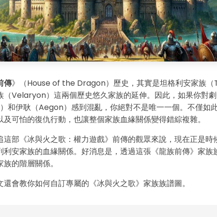
前傳
》（House of the Dragon）歷史，其實是坦格利安家族（T
（Velaryon）這兩個歷史悠久家族的延伸。因此，如果你對
rys）和伊耿（Aegon）感到混亂，你絕對不是唯一一個。不僅如
以及可怕的復仇行動，也讓整個家族血緣關係變得錯綜複雜。
追這部《冰與火之歌：權力遊戲》前傳的觀眾來說，現在正是時
列利安家族的血緣關係。好消息是，透過這張《龍族前傳》家族
家族的階層關係。
文還會教你如何自訂專屬的《冰與火之歌》家族族譜圖。