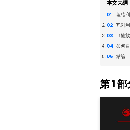
本文大綱
坦格利
瓦列利
《龍族
如何自
結論
第 1