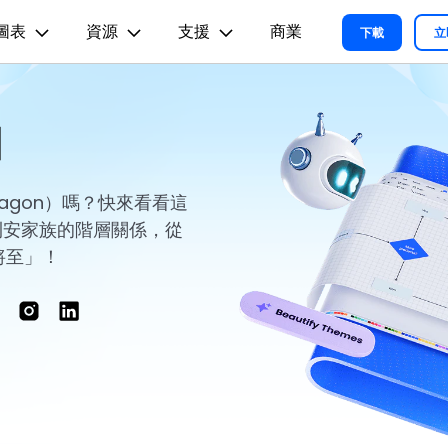
圖表
資源
支援
商業
精選產品
商務
關於我們
新聞中心
商店
支
下載
立
實用工
關於我們
術用途
設計用途
文章内容
我們的故事
方案
教程
PDF 解決方案產品
圖表與圖像
影片創意
實用工
圖
EdrawMind
各種商務圖表範例 >
L
平面圖
EdrawMax 教程 >
EdrawMind 教程 >
人才招募
ent
PDFelement
EdrawMind
Filmora
Recove
心智圖與腦力激盪工具
PDF 建立與編輯工具。
遺失檔案
各種工程製圖圖表範例 >
R圖
資訊圖
聯絡我們
Dragon）嗎？快來看看這
EdrawMax
UniConverter
PDFelement Cloud
支援中心
利安家族的階層關係，從
各種系統架構圖表範例 >
雲端文件管理。
路圖
卡片
支援中心 >
將至」！
各種關係圖譜圖表範例 >
ID
缐框
各種思緒整理範例 >
絡拓撲結構
時尚設計
更新日志
EdrawMax 更新日志 >
EdrawMind 更新日志 >
各種作圖資源 >
所有圖表類型>>
查看所有產品