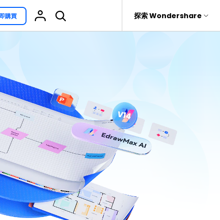
援
探索 Wondershare
即購買
具
關於 Wondershare
其他用途
熱門話題
具產品
實用工具
企業
EdrawProj
免費可編輯家族樹範例 >
Visio替代方案
rit
Recoverit
聯盟行銷
專業的甘特圖工具
救援。
免費可編輯的供應鏈圖範例 >
科學插圖
關於我們
精選9款Excel甘特圖範本 >
家系圖
新聞中心
文氏圖符號與集合符號 >
圖標
商店
10款實用的Excel WBS範本 >
報告
支援
10款實用Excel流程圖範本推薦 >