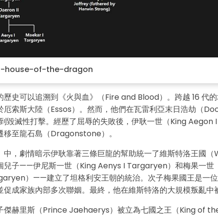
・ 提供 20,000+ 款免費範本 & 26
・ 內建 40 多種 AI 圖表生成器與工
・ 深度整合 Nano Banana Pro
免費下載
n-house-of-the-dragon
史可以追溯到《火與血》（Fire and Blood）。跨越 16 
厄索斯大陸（Essos）。然而，他們在瓦雷利亞末日浩劫（Doom
中遭到毀滅性打擊。經歷了屈辱的失敗後，伊耿一世（King Aegon I T
移至龍石島（Dragonstone）。
中，劇情暗示伊耿靠著三條巨龍的幫助統一了維斯特洛王國（Wes
子——伊尼斯一世（King Aenys I Targaryen）和梅果一世（
I Targaryen）——建立了坦格利安王朝的統治。次子梅果國王是
並促成家族內部多次聯姻。最終，他在維斯特洛的大規模叛亂中
里斯（Prince Jaehaerys）被立為七國之王（King of the