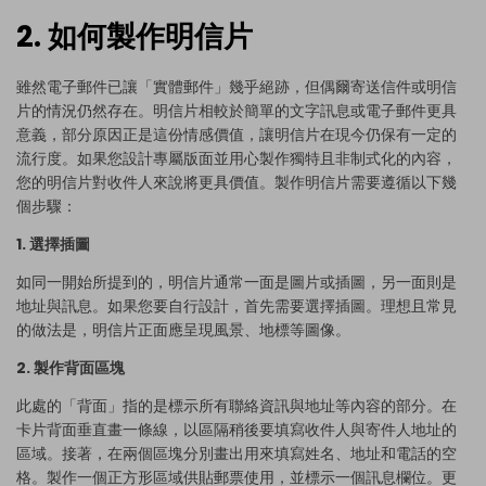
2. 如何製作明信片
雖然電子郵件已讓「實體郵件」幾乎絕跡，但偶爾寄送信件或明信
片的情況仍然存在。明信片相較於簡單的文字訊息或電子郵件更具
意義，部分原因正是這份情感價值，讓明信片在現今仍保有一定的
流行度。如果您設計專屬版面並用心製作獨特且非制式化的內容，
您的明信片對收件人來說將更具價值。製作明信片需要遵循以下幾
個步驟：
1. 選擇插圖
如同一開始所提到的，明信片通常一面是圖片或插圖，另一面則是
地址與訊息。如果您要自行設計，首先需要選擇插圖。理想且常見
的做法是，明信片正面應呈現風景、地標等圖像。
2. 製作背面區塊
此處的「背面」指的是標示所有聯絡資訊與地址等內容的部分。在
卡片背面垂直畫一條線，以區隔稍後要填寫收件人與寄件人地址的
區域。接著，在兩個區塊分別畫出用來填寫姓名、地址和電話的空
格。製作一個正方形區域供貼郵票使用，並標示一個訊息欄位。更