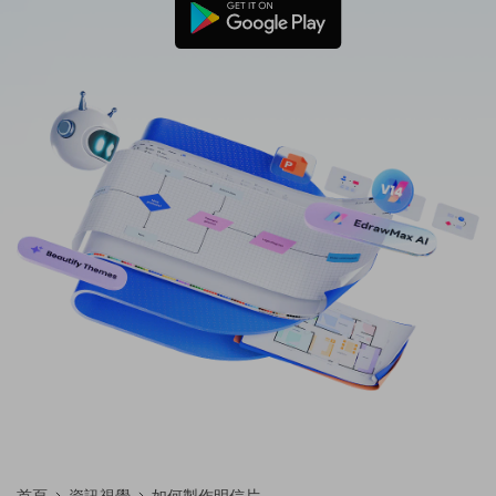
免費可編輯家族樹範例 >
登入
立即購買
所有圖表類型>>
搜索