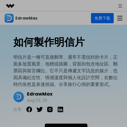
EdrawMax
免费下载
精選產品
AIGC 數位創意
商務
產品
實用工具
如何製作明信片
總覽
關於我們
EdrawMax
圖表
解決方案
多合一圖表軟體
明信片是一種可直接郵寄、通常不需信封的卡片，正
商業用途
新聞中心
面多放置風景、地標或插圖，背面則包含地址區、郵
資源
票區與留言欄位。它不只是傳遞文字訊息的媒介，也
流程圖
商店
資源範本
因具備紀念性、情感溫度與個人化設計空間，在數位
技術用途
EdrawMind
支援
時代依然是表達祝福、分享旅行心情的重要形式。
心智圖與腦力激盪工具
UML
支援
EdrawMax 社區
EdrawMax
教程
設計用途
商業
Aug 03, 26
EdrawMax 教程 >
EdrawMind 教程 >
文章内容
平面圖
分享:
EdrawProj
各種商務圖表範例 >
其他用途
支援中心
EdrawMax
EdrawMind
專業的甘特圖工具
熱門話題
Visio替代方案
支援中心 >