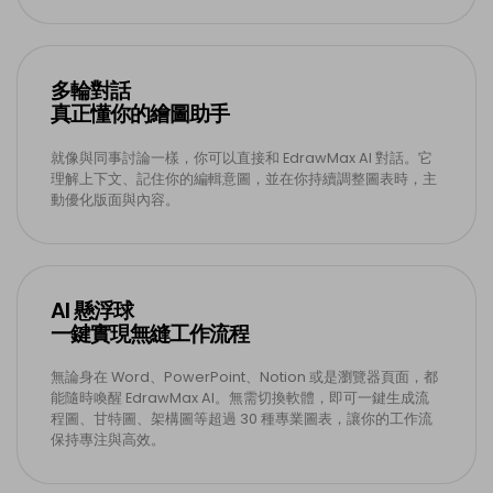
多輪對話
真正懂你的繪圖助手
就像與同事討論一樣，你可以直接和 EdrawMax AI 對話。它
理解上下文、記住你的編輯意圖，並在你持續調整圖表時，主
動優化版面與內容。
AI 懸浮球
一鍵實現無縫工作流程
無論身在 Word、PowerPoint、Notion 或是瀏覽器頁面，都
能隨時喚醒 EdrawMax AI。無需切換軟體，即可一鍵生成流
程圖、甘特圖、架構圖等超過 30 種專業圖表，讓你的工作流
保持專注與高效。