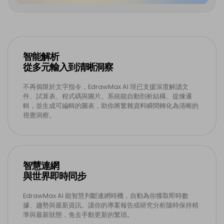
智能解析
從多元輸入到清晰洞察
不再侷限於文字指令，EdrawMax AI 現已支援深度解讀文
件、試算表、程式碼與圖片。系統能自動剖析結構、提煉邏
輯，並生成可編輯的圖表，助你將繁雜資料瞬間轉化為清晰的
視覺洞察。
智慧連網
與世界即時同步
EdrawMax AI 能智慧判斷連網時機，自動為你獲取即時數
據、趨勢與最新資訊。讓你的專案報告或研究分析隨時保持精
準與最新狀態，免去手動更新的繁瑣。