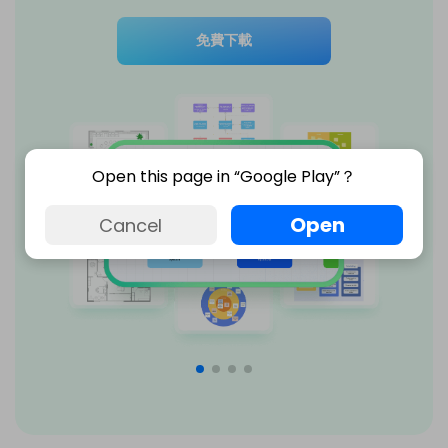
免費下載
Open this page in “Google Play”？
Open
Cancel