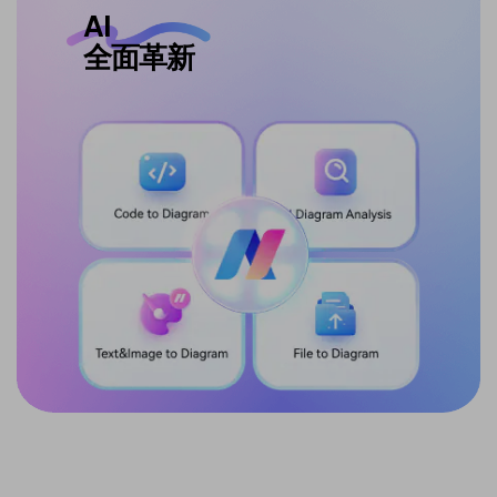
AI
AI進階
全面革新
圖表繪製
對話式圖解
自動意圖偵測
智能調整與線上搜尋整合
免費下載