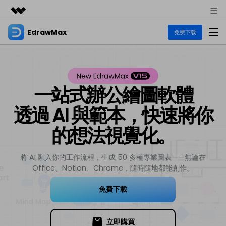
EdrawMax
精選產品
免费下载
AIGC 數位創意
商務
產品
實用工具
總覽
關於我們
EdrawMax
一站式辦公繪圖軟體
圖表
解決方案
多合一圖表軟體
透過 AI 與範本，快速將你
商業用途
新聞中心
資源
流程圖
的想法視覺化。
商店
資源範本
技術用途
EdrawMind
支援
UML
將 AI 融入你的工作流程，生成 50 多種專業圖表——無論在
EdrawMax 社區
心智圖與腦力激盪工具
支援
Office、Notion、Chrome，隨時隨地都能創作。
設計用途
教程
商業
EdrawMax 教程 >
EdrawMind 教程 >
文章内容
平面圖
免費下載
各種商務圖表範例 >
其他用途
EdrawProj
支援中心
EdrawMax
EdrawMind
熱門話題
Visio替代方案
專業的甘特圖工具
支援中心 >
立即購買