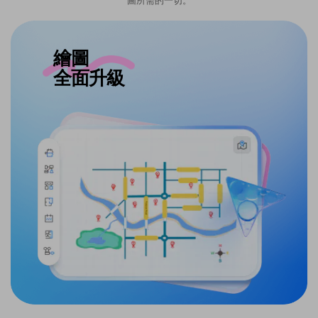
圖所需的一切。
繪圖
專業工具
全面升級
強化進階
進階平面圖編輯器：支援面積顯示、牆體標註與精準尺
寸測量
強化 EChart 控制功能：可自訂座標軸、圖例與資料標
籤
直排文字支援：原生支援亞洲語系排版
免費下載