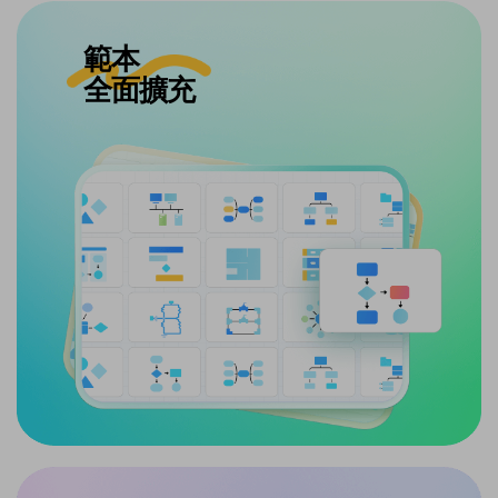
範本
內容資源
全面擴充
大幅升級
20K+ 圖示總量：更快速找到所需元素
300+ 產業範本：專業領域即選即用
免費下載