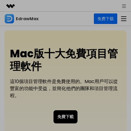
EdrawMax
免费下载
精選產品
AIGC 數位創意
商務
產品
實用工具
總覽
關於我們
EdrawMax
Mac版十大免費項目管
圖表
解決方案
多合一圖表軟體
理軟件
商業用途
新聞中心
資源
流程圖
商店
資源範本
這10個項目管理軟件是免費使用的。Mac用戶可以從
技術用途
EdrawMind
支援
豐富的功能中受益，並簡化他們的團隊和項目管理流
心智圖與腦力激盪工具
UML
支援
EdrawMax 社區
程。
教程
設計用途
商業
EdrawMax 教程 >
EdrawMind 教程 >
文章内容
平面圖
免費下載
EdrawProj
各種商務圖表範例 >
其他用途
支援中心
EdrawMax
EdrawMind
專業的甘特圖工具
熱門話題
Visio替代方案
支援中心 >