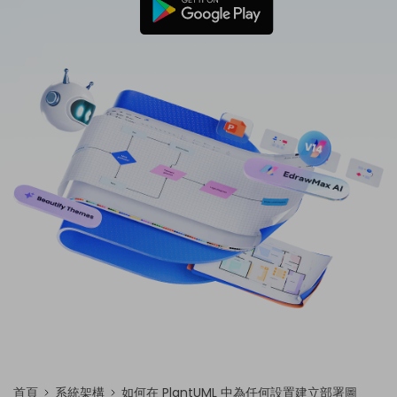
免費可編輯家族樹範例 >
登入
立即購買
所有圖表類型>>
搜索
首頁
系統架構
如何在 PlantUML 中為任何設置建立部署圖