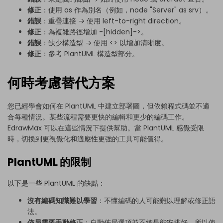
修正
：使用 as 作為別名（例如，node "Server" as srv）。
錯誤
：重疊連接 → 使用 left-to-right direction。
修正
：為複雜路徑增加 -[hidden]->。
錯誤
：缺少構造型 → 使用 <
> 以增加清晰度。
修正
：參考 PlantUML 構造型部分。
何時考慮替代方案
您已經學會如何在 PlantUML 中建立部署圖，但依賴程式碼並不適
合每種情況。某些流程需要更快的編輯和更少的編碼工作。
EdrawMax 可以在這些情況下提供幫助。當 PlantUML 感覺受限
時，切換到更視覺化和適應性更強的工具可能值得。
PlantUML 的限制
以下是一些 PlantUML 的缺點：
沒有編碼知識難以學習
：不懂編碼的人可能難以理解或修正語
法。
佈局需要手動修正
：自動佈局選項並不總是能安排好，所以使