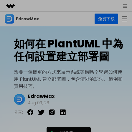
EdrawMax
免费下载
精選產品
AIGC 數位創意
商務
產品
實用工具
如何在 PlantUML 中為
總覽
關於我們
EdrawMax
圖表
任何設置建立部署圖
解決方案
多合一圖表軟體
商業用途
新聞中心
資源
想要一個簡單的方式來展示系統架構嗎？學習如何使
流程圖
商店
用 PlantUML 建立部署圖，包含清晰的語法、範例和
資源範本
技術用途
EdrawMind
支援
實用技巧。
心智圖與腦力激盪工具
UML
支援
EdrawMax 社區
EdrawMax
教程
設計用途
商業
Aug 03, 26
EdrawMax 教程 >
EdrawMind 教程 >
文章内容
平面圖
分享:
EdrawProj
各種商務圖表範例 >
其他用途
支援中心
EdrawMax
EdrawMind
專業的甘特圖工具
熱門話題
Visio替代方案
支援中心 >