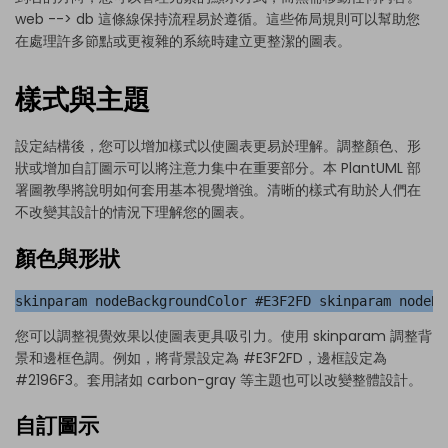
web --> db 這條線保持流程易於遵循。這些佈局規則可以幫助您
在處理許多節點或更複雜的系統時建立更整潔的圖表。
樣式與主題
設定結構後，您可以增加樣式以使圖表更易於理解。調整顏色、形
狀或增加自訂圖示可以將注意力集中在重要部分。本 PlantUML 部
署圖教學將說明如何套用基本視覺增強。清晰的樣式有助於人們在
不改變其設計的情況下理解您的圖表。
顏色與形狀
skinparam nodeBackgroundColor #E3F2FD skinparam nodeBo
您可以調整視覺效果以使圖表更具吸引力。使用 skinparam 調整背
景和邊框色調。例如，將背景設定為 #E3F2FD，邊框設定為
#2196F3。套用諸如 carbon-gray 等主題也可以改變整體設計。
自訂圖示