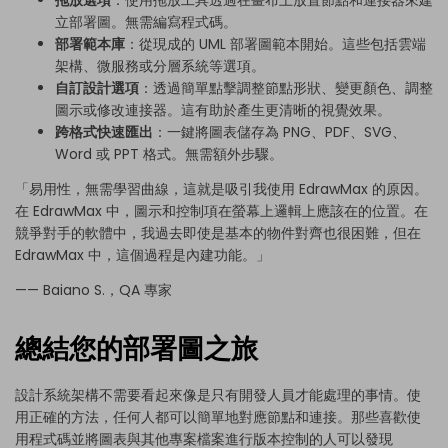
拖放選項
：使用拖放工具透過在畫布上放置節點和連接器來建
立部署圖。無需編寫程式碼。
部署範本庫
：從現成的 UML 部署圖範本開始。這些包括雲端
架構、微服務或分層系統等選項。
自訂設計選項
：透過簡單點擊調整節點形狀、變更顏色、調整
圖示或修改連接器。這有助於產生更清晰的視覺效果。
跨格式快速匯出
：一鍵將圖表儲存為 PNG、PDF、SVG、
Word 或 PPT 格式。無需額外步驟。
「易用性，無需學習曲線，這就是吸引我使用 EdrawMax 的原因。
在 EdrawMax 中，圖示和控制項在螢幕上邏輯上應該在的位置。在
競爭對手的軟體中，我過去即使是基本的物件對齊也很困難，但在
EdrawMax 中，這個過程是內建功能。」
—— Baiano S.，QA 專家
總結您的部署圖之旅
設計系統架構不需要看起來像是只有開發人員才能處理的事情。使
用正確的方法，任何人都可以簡單地對應節點和連接。那些喜歡使
用程式碼並將圖表與其他專案檔案進行版本控制的人可以發現