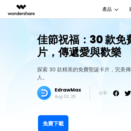
產品
AIGC 數位創意
總覽
解決方案
資源範本
商業用途
技
佳節祝福：30 款免
影片創意產品
圖表與圖像產品
PDF 解決
企業
EdrawMax
流程圖
UM
EdrawMax 社區
片，傳遞愛與歡樂
Filmora
EdrawMax
PDFelem
教育
多合一圖表軟體
完整的影片編輯工具。
輕鬆繪製圖表。
心智圖
E
合作夥伴
ToMoviee AI
EdrawMind
一站式 AI 創意工作室。
協作式心智圖工具。
組織結構圖
電
探索 30 款精美的免費聖誕卡片，完美
EdrawMind 畫廊
聯盟行銷
UniConverter
人。
時間軸
P&
高速媒體轉換工具。
EdrawMax
Media.io
甘特圖
網
分享:
AI 影片、圖片、音樂生成器。
Aug 03, 26
SelfyzAI
AI 驅動的創意工具。
免費下載