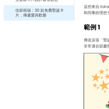
這些來自 Ed
佳節祝福：30 款免費聖誕卡
和同事的理想
片，傳遞愛與歡樂
範例 1
傳送這張「聖
非常適合節慶