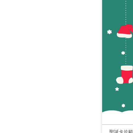
聖誕卡片範