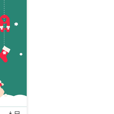
,000+ 個專用符號
具
(AI & Web)
免費綫上試用