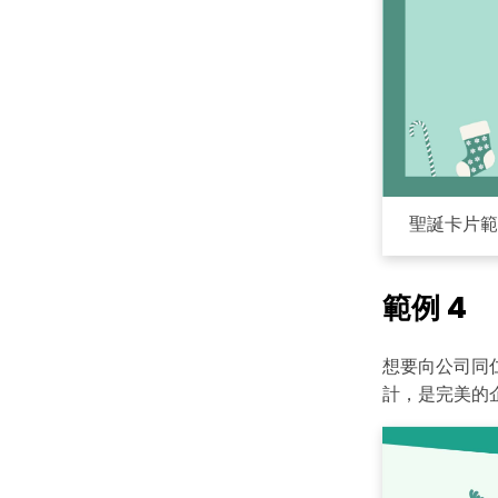
如
聖誕卡片範
如
範例 4
想要向公司同
計，是完美的