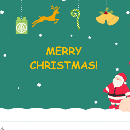
・ 提供 20,000+ 款免費範本 & 26
・ 內建 40 多種 AI 圖表生成器與工
・ 深度整合 Nano Banana Pro
免費下載
本