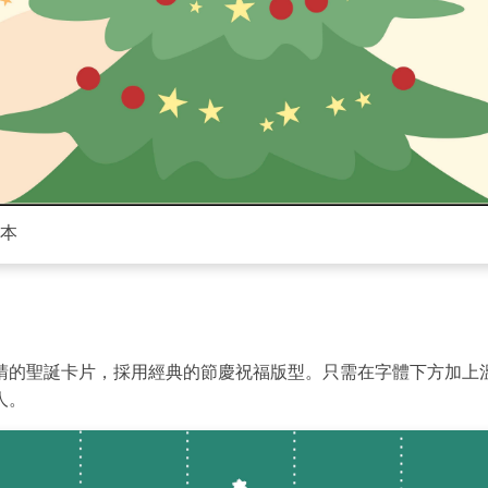
本
Wondersh
睛的聖誕卡片，採用經典的節慶祝福版型。只需在字體下方加上
EdrawMax
人。
支援超過 210 種圖表類型
・ 操作簡單直覺，Visio 的最佳替代