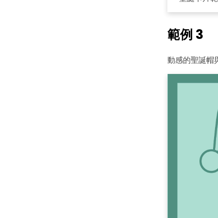
範例 3
動感的聖誕帽