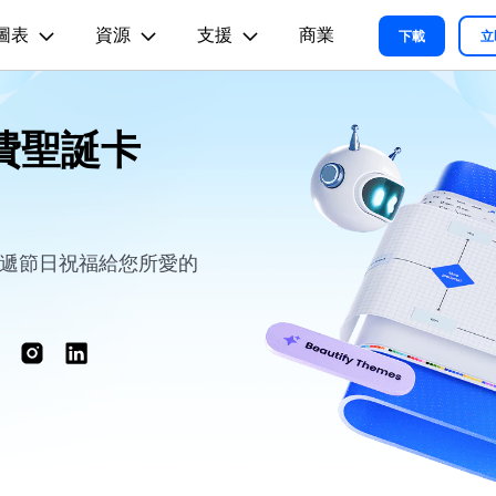
圖表
資源
支援
商業
精選產品
商務
關於我們
新聞中心
商店
支
下載
立
實用工
關於我們
術用途
設計用途
文章内容
我們的故事
費聖誕卡
方案
教程
PDF 解決方案產品
圖表與圖像
影片創意
實用工
EdrawMind
各種商務圖表範例 >
L
平面圖
EdrawMax 教程 >
EdrawMind 教程 >
人才招募
ent
PDFelement
EdrawMind
Filmora
Recove
心智圖與腦力激盪工具
PDF 建立與編輯工具。
遺失檔案
各種工程製圖圖表範例 >
R圖
資訊圖
聯絡我們
EdrawMax
UniConverter
PDFelement Cloud
支援中心
各種系統架構圖表範例 >
雲端文件管理。
路圖
卡片
傳遞節日祝福給您所愛的
支援中心 >
各種關係圖譜圖表範例 >
ID
缐框
各種思緒整理範例 >
絡拓撲結構
時尚設計
更新日志
EdrawMax 更新日志 >
EdrawMind 更新日志 >
各種作圖資源 >
所有圖表類型>>
查看所有產品