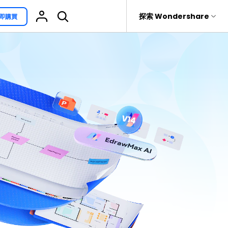
援
探索 Wondershare
即購買
具
關於 Wondershare
其他用途
熱門話題
具產品
實用工具
企業
EdrawProj
免費可編輯家族樹範例 >
Visio替代方案
rit
Recoverit
聯盟行銷
專業的甘特圖工具
救援。
免費可編輯的供應鏈圖範例 >
科學插圖
關於我們
精選9款Excel甘特圖範本 >
家系圖
新聞中心
文氏圖符號與集合符號 >
圖標
商店
10款實用的Excel WBS範本 >
報告
支援
10款實用Excel流程圖範本推薦 >