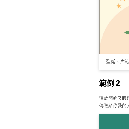
聖誕卡片範
範例 2
這款簡約又吸
傳送給你愛的