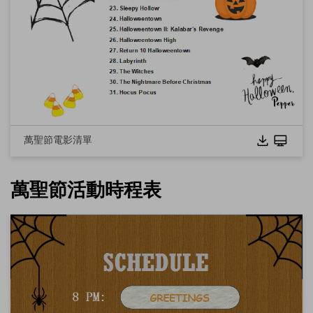
點擊下載並使用此範本。
這個
eddx
檔案需要在 EdrawMax 中開啟。
萬聖節電影清單
如果你還沒有 EdrawMax，可以從
EdrawMax
免費下載
以下
版本。
你也可以從
EdrawMax Online
免費試用線上版
以下版本。
萬聖節活動時程表