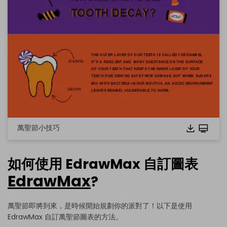
萬聖節小技巧
如何使用 EdrawMax 自訂圖表
EdrawMax
?
點擊下載並使用此範本。
這個
eddx
檔案需要在 EdrawMax 中開啟。
萬聖節即將到來，是時候開始規劃你的派對了！以下是使用
如果你還沒有 EdrawMax，可以從
EdrawMax
免費下載
以下
EdrawMax 自訂萬聖節圖表的方法。
版本。