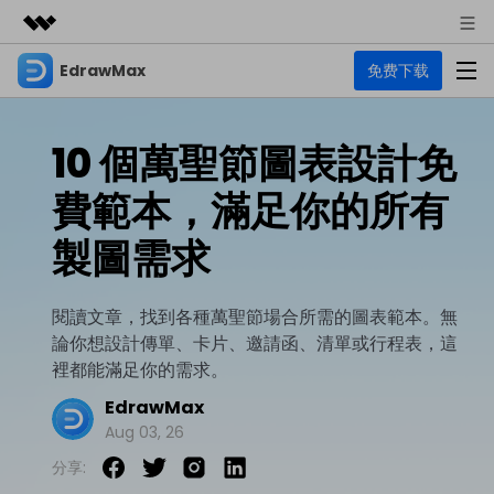
EdrawMax
免费下载
精選產品
AIGC 數位創意
商務
產品
實用工具
10 個萬聖節圖表設計免
總覽
關於我們
EdrawMax
圖表
費範本，滿足你的所有
解決方案
多合一圖表軟體
商業用途
新聞中心
製圖需求
資源
流程圖
商店
資源範本
技術用途
EdrawMind
閱讀文章，找到各種萬聖節場合所需的圖表範本。無
支援
論你想設計傳單、卡片、邀請函、清單或行程表，這
心智圖與腦力激盪工具
UML
支援
EdrawMax 社區
裡都能滿足你的需求。
教程
設計用途
商業
EdrawMax 教程 >
EdrawMind 教程 >
EdrawMax
文章内容
平面圖
Aug 03, 26
EdrawProj
各種商務圖表範例 >
其他用途
支援中心
EdrawMax
EdrawMind
分享:
專業的甘特圖工具
熱門話題
Visio替代方案
支援中心 >