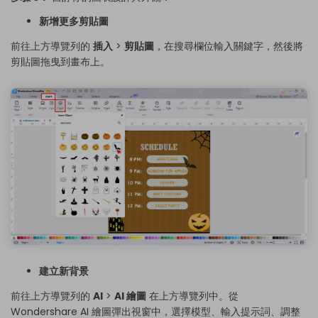
新增更多剪貼圖
前往上方導覽列的
插入
>
剪貼圖
，在搜尋欄位輸入關鍵字，然後將
剪貼圖拖曳到畫布上。
點擊下載並使用此範本。
這個
eddx
檔案需要在 EdrawMax 中開啟。
如果你還沒有 EdrawMax，可以從
EdrawMax
免費下載
以下
版本。
你也可以從
EdrawMax Online
免費試用線上版
以下版本。
建立新背景
前往上方導覽列的
AI
>
AI 繪圖
在上方導覽列中。從
Wondershare AI 繪圖彈出視窗中，選擇模型、輸入提示詞、調整