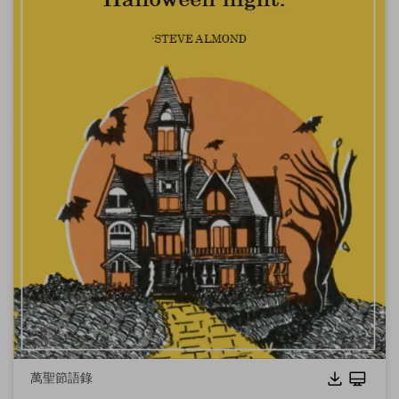
萬聖節語錄