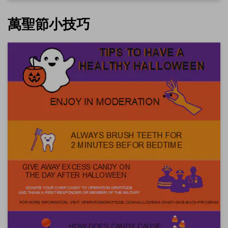
點擊下載並使用此範本。
這個
eddx
檔案需要在 EdrawMax 中開啟。
萬聖節小技巧
如果你還沒有 EdrawMax，可以從
EdrawMax
免費下載
以下
版本。
你也可以從
EdrawMax Online
免費試用線上版
以下版本。