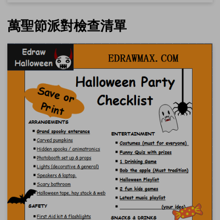
如果你還沒有 EdrawMax，可以從
EdrawMax
免費下載
以下
版本。
萬聖節派對檢查清單
你也可以從
EdrawMax Online
免費試用線上版
以下版本。