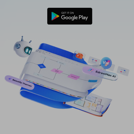
免費可編輯家族樹範例 >
登入
立即購買
所有圖表類型>>
搜索