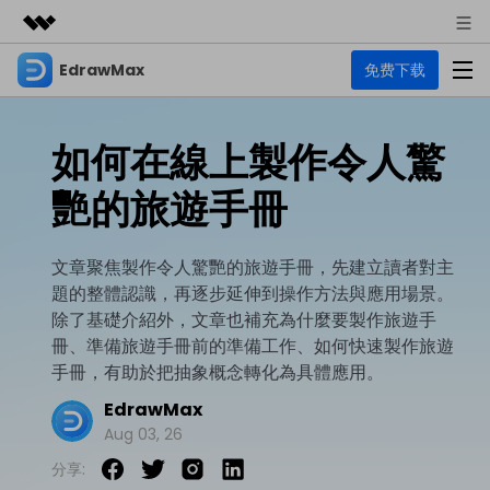
EdrawMax
免费下载
精選產品
AIGC 數位創意
商務
產品
實用工具
如何在線上製作令人驚
總覽
關於我們
EdrawMax
圖表
艷的旅遊手冊
解決方案
多合一圖表軟體
商業用途
新聞中心
資源
文章聚焦製作令人驚艷的旅遊手冊，先建立讀者對主
流程圖
商店
題的整體認識，再逐步延伸到操作方法與應用場景。
資源範本
技術用途
EdrawMind
支援
除了基礎介紹外，文章也補充為什麼要製作旅遊手
心智圖與腦力激盪工具
UML
冊、準備旅遊手冊前的準備工作、如何快速製作旅遊
支援
EdrawMax 社區
手冊，有助於把抽象概念轉化為具體應用。
教程
設計用途
商業
EdrawMax 教程 >
EdrawMind 教程 >
EdrawMax
文章内容
平面圖
Aug 03, 26
EdrawProj
各種商務圖表範例 >
其他用途
支援中心
EdrawMax
EdrawMind
分享:
專業的甘特圖工具
熱門話題
Visio替代方案
支援中心 >