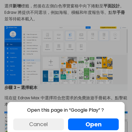
選擇
新增
標籤，然後在左側白色導覽窗格中向下捲動至
平面設計
。
Edraw 將提供不同選項，例如海報、橫幅和年度報告等。點擊
手冊
並等待範本載入。
步驟 3 – 選擇範本
現在從 Edraw Max 中選擇符合您需求的免費旅遊手冊範本。點擊範
本後，Edraw Max Online 將開啟新分頁以編輯和自訂範本。
Open this page in “Google Play”？
Open
Cancel