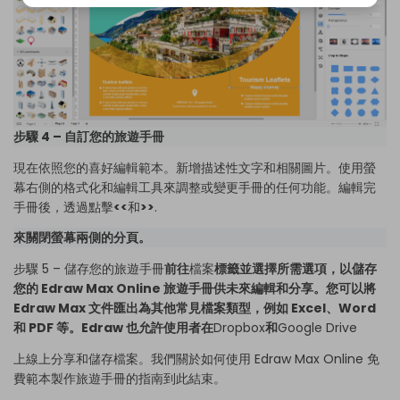
步驟 4 – 自訂您的旅遊手冊
現在依照您的喜好編輯範本。新增描述性文字和相關圖片。使用螢
幕右側的格式化和編輯工具來調整或變更手冊的任何功能。編輯完
手冊後，透過點擊
<<
和
>>
.
來關閉螢幕兩側的分頁。
步驟 5 – 儲存您的旅遊手冊
前往
檔案
標籤並選擇所需選項，以儲存
您的 Edraw Max Online 旅遊手冊供未來編輯和分享。您可以將
Edraw Max 文件匯出為其他常見檔案類型，例如 Excel、Word
和 PDF 等。Edraw 也允許使用者在
Dropbox
和
Google Drive
上線上分享和儲存檔案。我們關於如何使用 Edraw Max Online 免
費範本製作旅遊手冊的指南到此結束。