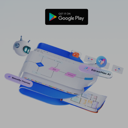
免費可編輯家族樹範例 >
登入
立即購買
所有圖表類型>>
搜索