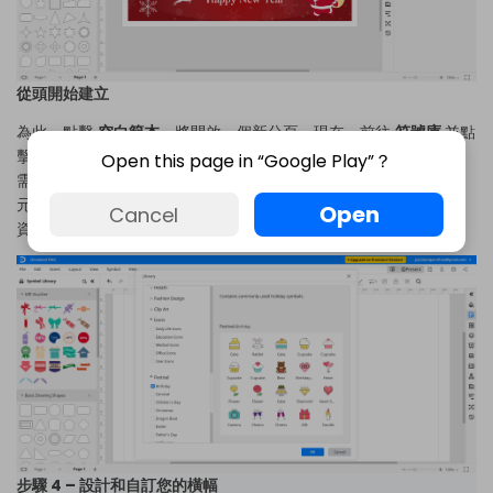
從頭開始建立
為此，點擊
空白範本
。將開啟一個新分頁。現在，前往
符號庫
並點
擊圖示。將出現一個彈出視窗。在左側的導覽窗格上捲動，並從所
Open this page in “Google Play”？
需類別中選擇橫幅。您可以從美工圖案、圖示、節慶、教育、設計
元素等中選擇。選擇並點擊
OK
將符號和插圖新增到您的橫幅上。
Open
Cancel
資料庫窗格上的所有這些符號都可以直接拖放到畫布上。
步驟 4 – 設計和自訂您的橫幅