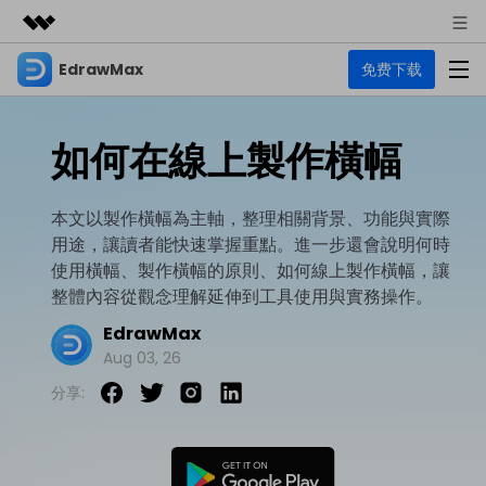
EdrawMax
免费下载
精選產品
AIGC 數位創意
商務
產品
實用工具
如何在線上製作橫幅
總覽
關於我們
EdrawMax
圖表
解決方案
多合一圖表軟體
本文以製作橫幅為主軸，整理相關背景、功能與實際
商業用途
新聞中心
用途，讓讀者能快速掌握重點。進一步還會說明何時
資源
使用橫幅、製作橫幅的原則、如何線上製作橫幅，讓
流程圖
商店
資源範本
整體內容從觀念理解延伸到工具使用與實務操作。
技術用途
EdrawMind
支援
EdrawMax
心智圖與腦力激盪工具
UML
支援
EdrawMax 社區
Aug 03, 26
教程
設計用途
商業
分享:
EdrawMax 教程 >
EdrawMind 教程 >
文章内容
平面圖
EdrawProj
各種商務圖表範例 >
其他用途
支援中心
EdrawMax
EdrawMind
專業的甘特圖工具
熱門話題
Visio替代方案
支援中心 >