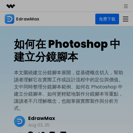
EdrawMax
免费下载
精選產品
AIGC 數位創意
商務
產品
實用工具
如何在 Photoshop 中
總覽
關於我們
EdrawMax
圖表
建立分鏡腳本
解決方案
多合一圖表軟體
商業用途
新聞中心
資源
本文圍繞建立分鏡腳本展開，從基礎概念切入，幫助
流程圖
商店
讀者理解它在實際工作或設計流程中的定位與價值。
資源範本
技術用途
EdrawMind
支援
文中同時整理分鏡腳本範例、如何在 Photoshop 中
心智圖與腦力激盪工具
UML
建立分鏡腳本、如何更輕鬆地製作分鏡腳本等重點，
支援
EdrawMax 社區
讓讀者不只理解概念，也能掌握實際製作與分析方
教程
設計用途
商業
式。
EdrawMax 教程 >
EdrawMind 教程 >
文章内容
平面圖
EdrawMax
EdrawProj
各種商務圖表範例 >
其他用途
支援中心
Aug 03, 26
EdrawMax
EdrawMind
專業的甘特圖工具
熱門話題
Visio替代方案
支援中心 >