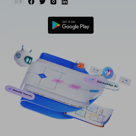
分享:
免費可編輯家族樹範例 >
登入
立即購買
所有圖表類型>>
搜索