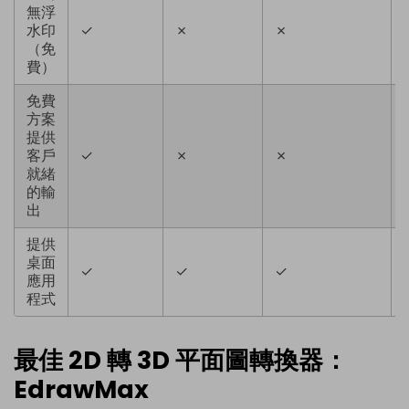
無浮
水印
✓
✗
✗
（免
費）
免費
方案
提供
客戶
✓
✗
✗
就緒
的輸
出
提供
桌面
✓
✓
✓
應用
程式
最佳 2D 轉 3D 平面圖轉換器：
EdrawMax