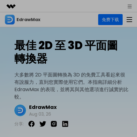
EdrawMax
免费下载
精選產品
AIGC 數位創意
商務
產品
實用工具
最佳 2D 至 3D 平面圖
總覽
關於我們
EdrawMax
圖表
轉換器
解決方案
多合一圖表軟體
商業用途
新聞中心
資源
大多數將 2D 平面圖轉換為 3D 的免費工具看起來很
流程圖
商店
有說服力，直到您實際使用它們。本指南詳細分析
資源範本
技術用途
EdrawMind
支援
EdrawMax 的表現，並將其與其他選項進行誠實的比
心智圖與腦力激盪工具
UML
較。
支援
EdrawMax 社區
教程
設計用途
商業
EdrawMax
EdrawMax 教程 >
EdrawMind 教程 >
Aug 03, 26
文章内容
平面圖
EdrawProj
分享:
各種商務圖表範例 >
其他用途
支援中心
EdrawMax
EdrawMind
專業的甘特圖工具
熱門話題
Visio替代方案
支援中心 >