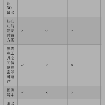
的
3D
輸出
核心
功能
需要
✗
✓
✓
付費
方案
無需
在工
具之
間傳
✓
✗
✗
輸檔
案即
可運
作
提供
✓
✗
✗
範本
匯出