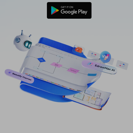
免費可編輯家族樹範例 >
登入
立即購買
所有圖表類型>>
搜索