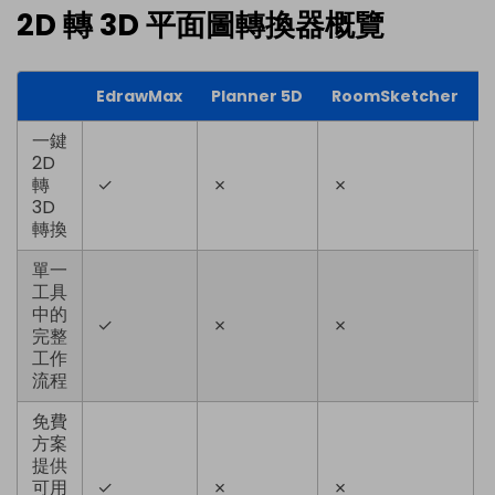
2D 轉 3D 平面圖轉換器概覽
EdrawMax
Planner 5D
RoomSketcher
一鍵
2D
轉
✓
✗
✗
3D
轉換
單一
工具
中的
✓
✗
✗
完整
工作
流程
免費
方案
提供
可用
✓
✗
✗