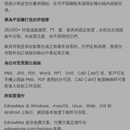
我很少再從空白畫布開始。住宅平面圖範本讓我在幾分鐘內就能完
成。
專為平面圖打造的符號庫
26,000+ 符號涵蓋牆壁、門、窗、家具和固定裝置，全部在左側面
板中分類。你放置元素。你不用尋找它們。
家具符號是我在點擊生成之前最常放置的。它們足夠具體，無需任
何額外自訂就能在輸出中看起來正確。
為任何受眾匯出就緒
PNG、JPG、PDF、Word、PPT、SVG、CAD (.dxf) 等。客戶可在
手機上開啟 PNG。PDF 適用於許可證。CAD (.dxf) 無需轉換即可重
新進入技術工作流程。
跨裝置運作
EdrawMax 在 Windows、macOS、Linux、Web、iOS 和
Android 上執行。網頁版本無需下載即可存取。
EdrawMax 提供免費方案。付費方案定價可在
edrawmax.com/pricing 查看。