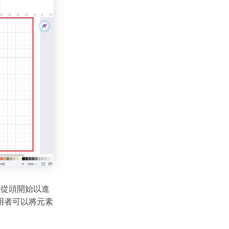
,000+ 個專用符號
具
(AI & Web)
免費綫上試用
或從頭開始以進
用者可以將元素