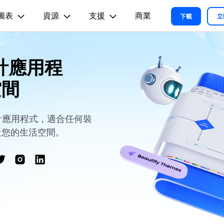
圖表
資源
支援
商業
精選產品
商務
關於我們
新聞中心
商店
支
下載
立
實用工
關於我們
術用途
設計用途
文章内容
我們的故事
計應用程
方案
教程
PDF 解決方案產品
圖表與圖像
影片創意
實用工
EdrawMind
各種商務圖表範例 >
L
平面圖
EdrawMax 教程 >
EdrawMind 教程 >
人才招募
空間
ent
PDFelement
EdrawMind
Filmora
Recove
心智圖與腦力激盪工具
PDF 建立與編輯工具。
遺失檔案
各種工程製圖圖表範例 >
R圖
資訊圖
聯絡我們
EdrawMax
UniConverter
PDFelement Cloud
支援中心
各種系統架構圖表範例 >
雲端文件管理。
路圖
卡片
設計應用程式，適合任何裝
支援中心 >
造您的生活空間。
各種關係圖譜圖表範例 >
ID
缐框
各種思緒整理範例 >
絡拓撲結構
時尚設計
更新日志
EdrawMax 更新日志 >
EdrawMind 更新日志 >
各種作圖資源 >
所有圖表類型>>
查看所有產品