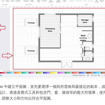
・ 提供 20,000+ 款免費範本 & 26
・ 內建 40 多種 AI 圖表生成器與工
・ 深度整合 Nano Banana Pro
免費下載
wMax 中建立平面圖，首先要選擇一個與所需佈局最接近的範本，
設計。透過直覺式工具和包含門、窗、傢俱等的龐大符號庫，使
，調整大小和方向以符合平面圖。