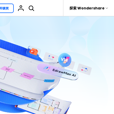
援
探索 Wondershare
即購買
具
關於 Wondershare
其他用途
熱門話題
具產品
實用工具
企業
EdrawProj
免費可編輯家族樹範例 >
Visio替代方案
rit
Recoverit
聯盟行銷
專業的甘特圖工具
救援。
免費可編輯的供應鏈圖範例 >
科學插圖
關於我們
精選9款Excel甘特圖範本 >
家系圖
新聞中心
文氏圖符號與集合符號 >
圖標
商店
10款實用的Excel WBS範本 >
報告
支援
10款實用Excel流程圖範本推薦 >