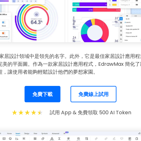
家居設計領域中是領先的名字。此外，它是最佳家居設計應用程
美的平面圖。作為一款家居設計應用程式，EdrawMax 簡化
程，讓使用者能夠輕鬆設計他們的夢想家園。
免費下載
免費線上試用
Wondersh
EdrawMax
試用 App & 免費領取 500 AI Token
支援超過 210 種圖表類型
・ 操作簡單直覺，Visio 的最佳替代