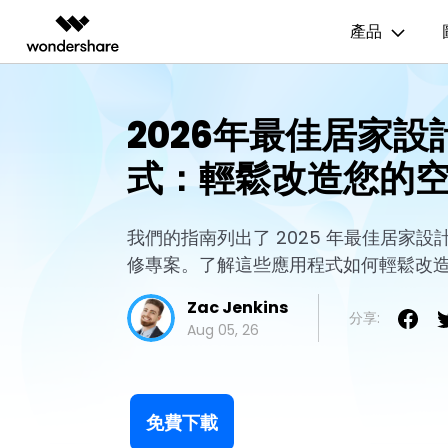
產品
AIGC 數位創意
總覽
解決方案
資源範本
商業用途
技
2026年最佳居家設
影片創意產品
圖表與圖像產品
PDF 解決
企業
EdrawMax
流程圖
UM
EdrawMax 社區
式：輕鬆改造您的
Filmora
EdrawMax
PDFelem
教育
多合一圖表軟體
完整的影片編輯工具。
輕鬆繪製圖表。
心智圖
E
合作夥伴
ToMoviee AI
EdrawMind
一站式 AI 創意工作室。
協作式心智圖工具。
組織結構圖
電
我們的指南列出了 2025 年最佳居家
EdrawMind 畫廊
聯盟行銷
UniConverter
修專案。了解這些應用程式如何輕鬆改
時間軸
P&
高速媒體轉換工具。
Zac Jenkins
Media.io
甘特圖
網
分享:
AI 影片、圖片、音樂生成器。
Aug 05, 26
SelfyzAI
AI 驅動的創意工具。
免費下載