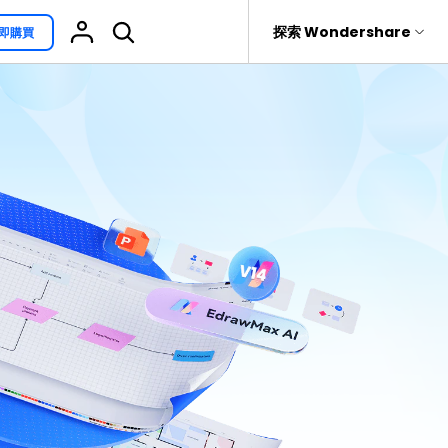
援
探索 Wondershare
即購買
具
關於 Wondershare
其他用途
熱門話題
具產品
實用工具
企業
EdrawProj
免費可編輯家族樹範例 >
Visio替代方案
rit
Recoverit
聯盟行銷
專業的甘特圖工具
救援。
免費可編輯的供應鏈圖範例 >
科學插圖
關於我們
精選9款Excel甘特圖範本 >
家系圖
新聞中心
文氏圖符號與集合符號 >
圖標
商店
10款實用的Excel WBS範本 >
報告
支援
10款實用Excel流程圖範本推薦 >