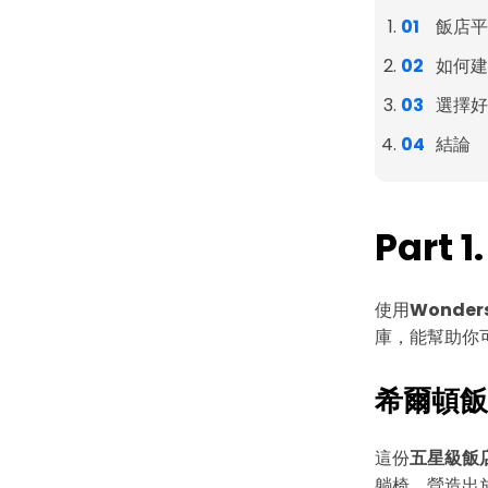
飯店平
如何建
選擇好
結論
Part
使用
Wonder
庫，能幫助你
希爾頓飯
這份
五星級飯
躺椅，營造出