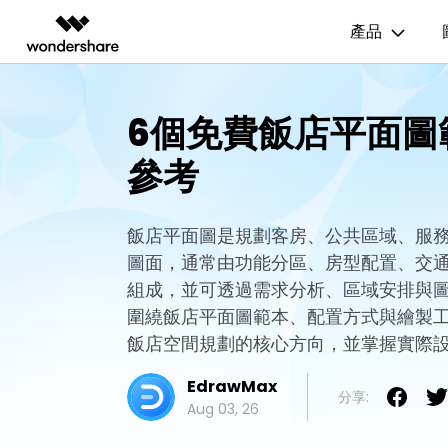
產品
AIGC 數位創意
總覽
解決方案
資源範本
商業用途
技
6個免費飯店平面圖
影片創意產品
圖表與圖像產品
PDF 解決
企業
EdrawMax
流程圖
UM
參考
EdrawMax 社區
Filmora
EdrawMax
PDFelem
教育
多合一圖表軟體
完整的影片編輯工具。
輕鬆繪製圖表。
心智圖
E
合作夥伴
ToMoviee AI
EdrawMind
一站式 AI 創意工作室。
協作式心智圖工具。
飯店平面圖是規劃客房、公共區域、服
組織結構圖
電
EdrawMind 畫廊
聯盟行銷
圖面，通常由功能分區、房型配置、交
UniConverter
時間軸
P&
高速媒體轉換工具。
組成，並可透過需求分析、區域安排與
Media.io
甘特圖
網
圍繞飯店平面圖範本、配置方式與繪製
AI 影片、圖片、音樂生成器。
飯店空間規劃的核心方向，並掌握實際
SelfyzAI
AI 驅動的創意工具。
EdrawMax
分享:
Aug 03, 26