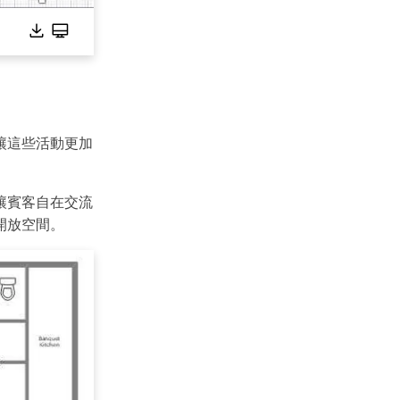
,000+ 個專用符號
具
(AI & Web)
免費綫上試用
讓這些活動更加
讓賓客自在交流
開放空間。