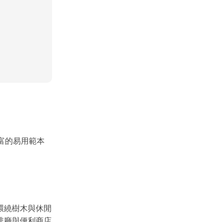
富的易用範本
環繞樹木與休閒
啡廳與便利商店