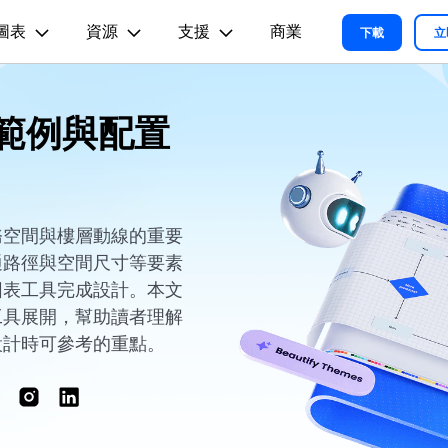
圖表
資源
支援
商業
精選產品
商務
關於我們
新聞中心
商店
支
下載
立
實用工
關於我們
術用途
設計用途
文章内容
範例與配置
我們的故事
方案
教程
PDF 解決方案產品
圖表與圖像
影片創意
實用工
EdrawMind
各種商務圖表範例 >
L
平面圖
EdrawMax 教程 >
EdrawMind 教程 >
人才招募
ent
PDFelement
EdrawMind
Filmora
Recove
心智圖與腦力激盪工具
PDF 建立與編輯工具。
遺失檔案
各種工程製圖圖表範例 >
R圖
資訊圖
聯絡我們
EdrawMax
UniConverter
PDFelement Cloud
支援中心
各種系統架構圖表範例 >
雲端文件管理。
務空間與樓層動線的重要
路圖
卡片
支援中心 >
通路徑與空間尺寸等要素
各種關係圖譜圖表範例 >
ID
缐框
圖表工具完成設計。本文
各種思緒整理範例 >
絡拓撲結構
時尚設計
工具展開，幫助讀者理解
更新日志
設計時可參考的重點。
EdrawMax 更新日志 >
EdrawMind 更新日志 >
各種作圖資源 >
所有圖表類型>>
查看所有產品