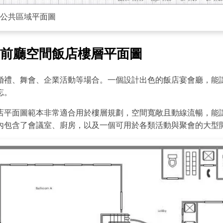
・ 提供 20,000+ 款免費範本 & 26
・ 內建 40 多種 AI 圖表生成器與工
公共區域平面圖
・ 深度整合 Nano Banana Pro
前廳空間飯店樓層平面圖
免費下載
婚禮、舞會、企業活動等場合。一個設計出色的飯店宴會廳，能
點擊查看完整尺寸圖片並免費編輯
忘。
店平面圖範本非常適合用於樓層規劃，空間寬敞且動線流暢，能
內包含了會議室、廚房，以及一個可用於各類活動與聚會的大型