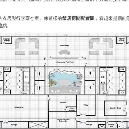
洗衣房與行李寄存室。像這樣的
飯店房間配置圖
，看起來是個能
地點。
Wondersh
EdrawMax
支援超過 210 種圖表類型
・ 操作簡單直覺，Visio 的最佳替代