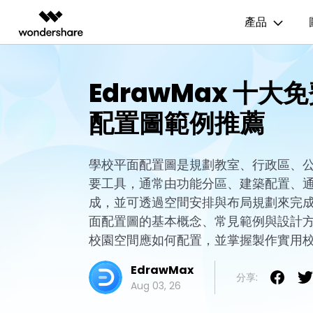
產品
AIGC 數位創意
總覽
解決方案
資源範本
商業用途
技
EdrawMax 十大
影片創意產品
圖表與圖像產品
PDF 解決
企業
EdrawMax
流程圖
UM
配置圖範例推薦
EdrawMax 社區
Filmora
EdrawMax
PDFelem
教育
多合一圖表軟體
完整的影片編輯工具。
輕鬆繪製圖表。
心智圖
E
合作夥伴
ToMoviee AI
EdrawMind
一站式 AI 創意工作室。
協作式心智圖工具。
學校平面配置圖是規劃教室、行政區、
組織結構圖
電
EdrawMind 畫廊
聯盟行銷
要工具，通常由功能分區、建築配置、
UniConverter
時間軸
P&
高速媒體轉換工具。
成，並可透過空間安排與布局規劃來完
Media.io
甘特圖
網
面配置圖的基本概念、常見範例與設計
AI 影片、圖片、音樂生成器。
校園空間應如何配置，並掌握製作實用
SelfyzAI
AI 驅動的創意工具。
EdrawMax
分享:
Aug 03, 26