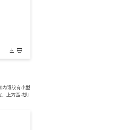
,000+ 個專用符號
具
(AI & Web)
免費綫上試用
室內還設有小型
室。上方區域則