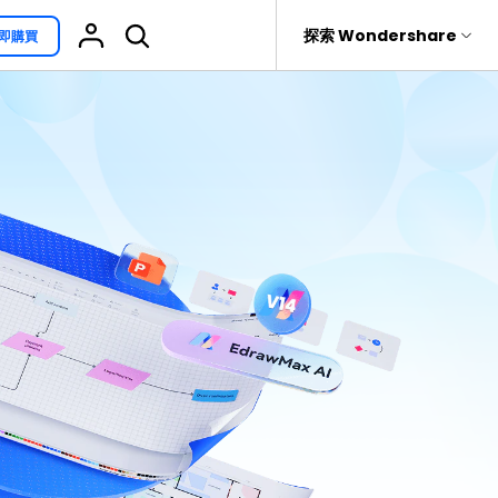
援
探索 Wondershare
即購買
具
關於 Wondershare
其他用途
熱門話題
具產品
實用工具
企業
EdrawProj
免費可編輯家族樹範例 >
Visio替代方案
rit
Recoverit
聯盟行銷
專業的甘特圖工具
救援。
免費可編輯的供應鏈圖範例 >
科學插圖
關於我們
精選9款Excel甘特圖範本 >
家系圖
新聞中心
文氏圖符號與集合符號 >
圖標
商店
10款實用的Excel WBS範本 >
報告
支援
10款實用Excel流程圖範本推薦 >