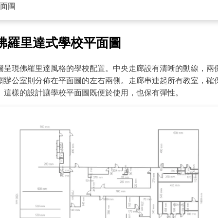
面圖
佛羅里達式學校平面圖
圖呈現佛羅里達風格的學校配置。中央走廊設有清晰的動線，兩
關辦公室則分佈在平面圖的左右兩側。走廊串連起所有教室，確
點擊查看完整圖片並免費編輯
。這樣的設計讓學校平面圖既便於使用，也保有彈性。
Wondersh
EdrawMax
支援超過 210 種圖表類型
・ 操作簡單直覺，Visio 的最佳替代