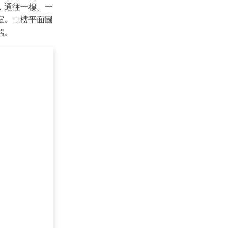
，通往一樓。一
室。二樓平面圖
端。