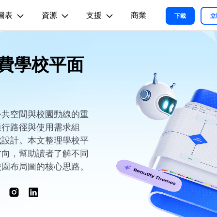
圖表
資源
支援
商業
精選產品
商務
關於我們
新聞中心
商店
支
下載
立
實用工
關於我們
術用途
設計用途
文章内容
免費學校平面
我們的故事
方案
教程
PDF 解決方案產品
圖表與圖像
影片創意
實用工
EdrawMind
各種商務圖表範例 >
L
平面圖
EdrawMax 教程 >
EdrawMind 教程 >
人才招募
ent
PDFelement
EdrawMind
Filmora
Recove
心智圖與腦力激盪工具
PDF 建立與編輯工具。
遺失檔案
各種工程製圖圖表範例 >
R圖
資訊圖
聯絡我們
EdrawMax
UniConverter
PDFelement Cloud
支援中心
各種系統架構圖表範例 >
雲端文件管理。
公共空間與校園動線的重
路圖
卡片
支援中心 >
通行路徑與使用需求組
各種關係圖譜圖表範例 >
ID
缐框
成設計。本文整理學校平
各種思緒整理範例 >
絡拓撲結構
時尚設計
方向，幫助讀者了解不同
更新日志
校園布局圖的核心思路。
EdrawMax 更新日志 >
EdrawMind 更新日志 >
各種作圖資源 >
所有圖表類型>>
查看所有產品