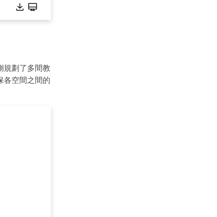
側規劃了多間教
保各空間之間的
are
的全方位平台。
方案