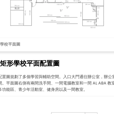
・ 提供 20,000+ 款免費範本 & 26
・ 內建 40 多種 AI 圖表生成器與工
・ 深度整合 Nano Banana Pro
免費下載
學校平面圖
矩形學校平面配置圖
配置圖規劃了多個學習與輔助空間。入口大門通往辦公室，辦公
。平面圖右側有兩間洗手間、一間電腦教室和一間 AL ABA 教
點擊查看完整尺寸圖片並免費編輯
多功能區、青少年活動室、健身房以及一間教室。