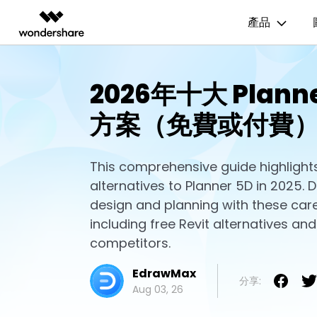
產品
AIGC 數位創意
總覽
解決方案
資源範本
商業用途
技
2026年十大 Plann
影片創意產品
圖表與圖像產品
PDF 解決
企業
EdrawMax
流程圖
UM
方案（免費或付費
EdrawMax 社區
Filmora
EdrawMax
PDFelem
教育
多合一圖表軟體
完整的影片編輯工具。
輕鬆繪製圖表。
心智圖
E
合作夥伴
ToMoviee AI
EdrawMind
一站式 AI 創意工作室。
協作式心智圖工具。
This comprehensive guide highlights
組織結構圖
電
EdrawMind 畫廊
聯盟行銷
alternatives to Planner 5D in 2025. D
UniConverter
時間軸
P&
高速媒體轉換工具。
design and planning with these care
Media.io
甘特圖
網
including free Revit alternatives and
AI 影片、圖片、音樂生成器。
competitors.
SelfyzAI
AI 驅動的創意工具。
EdrawMax
分享:
Aug 03, 26