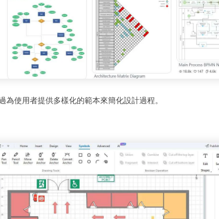
・ 提供 20,000+ 款免費範本 & 26
・ 內建 40 多種 AI 圖表生成器與工
・ 深度整合 Nano Banana Pro
免費下載
x 透過為使用者提供多樣化的範本來簡化設計過程。