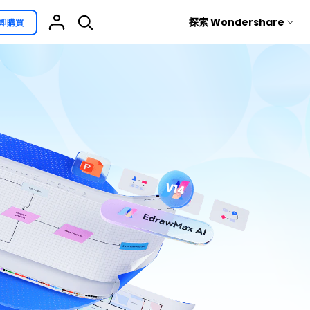
援
探索 Wondershare
即購買
具
關於 Wondershare
其他用途
熱門話題
具產品
實用工具
企業
EdrawProj
免費可編輯家族樹範例 >
Visio替代方案
rit
Recoverit
聯盟行銷
專業的甘特圖工具
救援。
免費可編輯的供應鏈圖範例 >
科學插圖
關於我們
精選9款Excel甘特圖範本 >
家系圖
新聞中心
文氏圖符號與集合符號 >
圖標
商店
10款實用的Excel WBS範本 >
報告
支援
10款實用Excel流程圖範本推薦 >