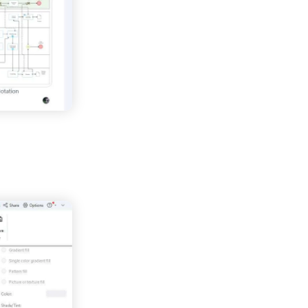
,000+ 個專用符號
具
(AI & Web)
免費綫上試用