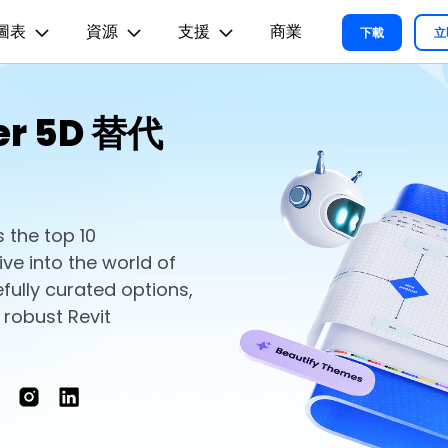
圖表
資源
支援
商業
精選產品
商務
關於我們
新聞中心
商店
支
下載
立
實用工
關於我們
術用途
設計用途
文章内容
er 5D 替代
我們的故事
方案
教程
PDF 解決方案產品
圖表與圖像
影片創意
實用工
EdrawMind
各種商務圖表範例 >
L
平面圖
EdrawMax 教程 >
EdrawMind 教程 >
人才招募
）
ent
PDFelement
EdrawMind
Filmora
Recove
心智圖與腦力激盪工具
PDF 建立與編輯工具。
遺失檔案
各種工程製圖圖表範例 >
R圖
資訊圖
聯絡我們
EdrawMax
UniConverter
PDFelement Cloud
支援中心
各種系統架構圖表範例 >
雲端文件管理。
 the top 10
路圖
卡片
支援中心 >
ive into the world of
各種關係圖譜圖表範例 >
ID
缐框
fully curated options,
各種思緒整理範例 >
絡拓撲結構
時尚設計
 robust Revit
更新日志
EdrawMax 更新日志 >
EdrawMind 更新日志 >
各種作圖資源 >
所有圖表類型>>
查看所有產品