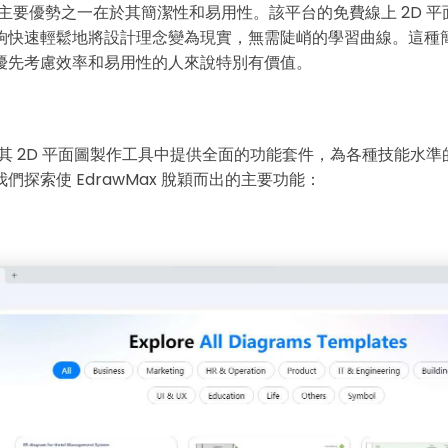
x 的主要優勢之一在於其簡潔性和易用性。該平台的免費線上 2D 
夠快速輕鬆地將設計理念變為現實，無需陡峭的學習曲線。這種
優先考慮效率和易用性的人來說特別有價值。
x 在其 2D 平面圖製作工具中提供全面的功能套件，為各種技能水
們探索使 EdrawMax 脫穎而出的主要功能：
Wondersh
EdrawMax
支援超過 210 種圖表類型
・ 操作簡單直覺，Visio 的最佳替代