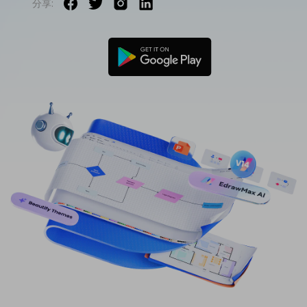
分享:
免費可編輯家族樹範例 >
登入
立即購買
所有圖表類型>>
搜索