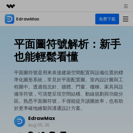
EdrawMax
免费下载
精選產品
AIGC 數位創意
商務
產品
實用工具
平面圖符號解析：新手
總覽
關於我們
EdrawMax
圖表
也能輕鬆看懂
解決方案
多合一圖表軟體
商業用途
新聞中心
資源
平面圖符號是用來表達建築空間配置與設備位置的標
流程圖
商店
準化圖形系統，常見於平面配置圖、室內設計圖與工
資源範本
技術用途
EdrawMind
支援
程圖中。透過指北針、牆體、門窗、樓梯、家具與設
心智圖與腦力激盪工具
UML
備等符號，可清楚呈現空間結構、動線規劃與功能分
支援
EdrawMax 社區
區。熟悉平面圖符號，不僅能提升讀圖效率，也有助
教程
設計用途
商業
於更準確地繪製與溝通設計方案。
EdrawMax 教程 >
EdrawMind 教程 >
文章内容
平面圖
EdrawMax
EdrawProj
各種商務圖表範例 >
其他用途
支援中心
Aug 05, 26
EdrawMax
EdrawMind
專業的甘特圖工具
熱門話題
Visio替代方案
支援中心 >