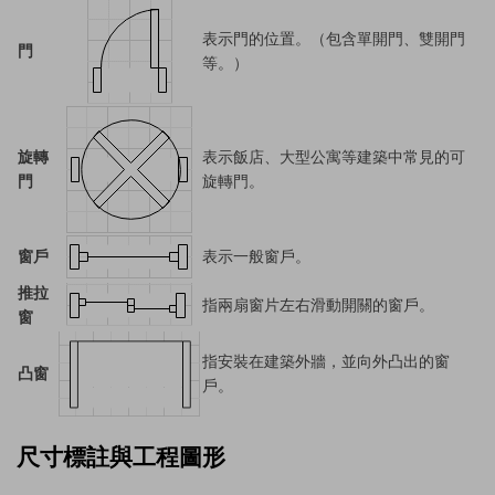
表示門的位置。（包含單開門、雙開門
門
等。）
旋轉
表示飯店、大型公寓等建築中常見的可
門
旋轉門。
窗戶
表示一般窗戶。
推拉
指兩扇窗片左右滑動開關的窗戶。
窗
指安裝在建築外牆，並向外凸出的窗
凸窗
戶。
尺寸標註與工程圖形