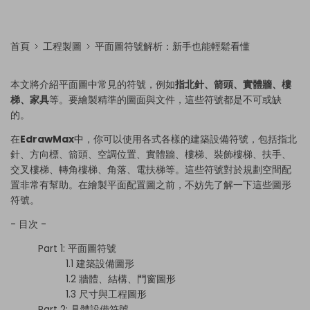
首頁
工程製圖
平面圖符號解析：新手也能輕鬆看懂
本文將介紹平面圖中常見的符號，例如
指北針、箭頭、實體牆、樓
梯、家具
等。要繪製精準的圖面與文件，這些符號都是不可或缺
的。
在
EdrawMax
中，你可以使用各式各樣的建築設備符號，包括指北
針、方向標、箭頭、空調位置、實體牆、樓梯、裝飾樓梯、扶手、
交叉樓梯、轉角樓梯、角落、電扶梯等。這些符號對於規劃空間配
置非常有幫助。在
繪製平面配置圖
之前，不妨先了解一下這些圖形
符號。
- 目次 -
Part 1:
平面圖符號
1.1 建築設備圖形
1.2 牆體、結構、門窗圖形
1.3 尺寸與工程圖形
Part 2:
具體設備符號