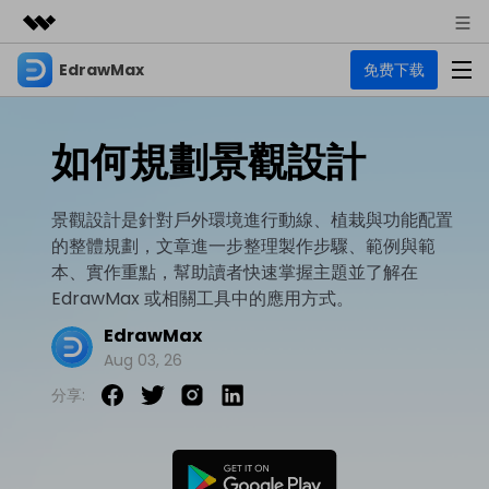
EdrawMax
免费下载
精選產品
AIGC 數位創意
商務
產品
實用工具
如何規劃景觀設計
總覽
關於我們
EdrawMax
圖表
解決方案
多合一圖表軟體
景觀設計是針對戶外環境進行動線、植栽與功能配置
商業用途
新聞中心
的整體規劃，文章進一步整理製作步驟、範例與範
資源
本、實作重點，幫助讀者快速掌握主題並了解在
流程圖
商店
資源範本
EdrawMax 或相關工具中的應用方式。
技術用途
EdrawMind
支援
EdrawMax
心智圖與腦力激盪工具
UML
支援
EdrawMax 社區
Aug 03, 26
教程
設計用途
商業
分享:
EdrawMax 教程 >
EdrawMind 教程 >
文章内容
平面圖
EdrawProj
各種商務圖表範例 >
其他用途
支援中心
EdrawMax
EdrawMind
專業的甘特圖工具
熱門話題
Visio替代方案
支援中心 >