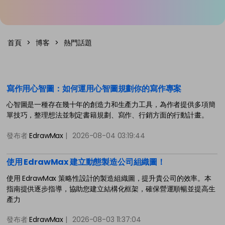
免費可編輯家族樹範例 >
登入
立即購買
所有圖表類型>>
首頁
>
博客
>
熱門話題
搜索
寫作用心智圖：如何運用心智圖規劃你的寫作專案
心智圖是一種存在幾十年的創造力和生產力工具，為作者提供多項簡
單技巧，整理想法並制定書籍規劃、寫作、行銷方面的行動計畫。
發布者
EdrawMax
|
2026-08-04 03:19:44
使用 EdrawMax 建立動態製造公司組織圖！
使用 EdrawMax 策略性設計的製造組織圖，提升貴公司的效率。本
指南提供逐步指導，協助您建立結構化框架，確保營運順暢並提高生
產力
發布者
EdrawMax
|
2026-08-03 11:37:04