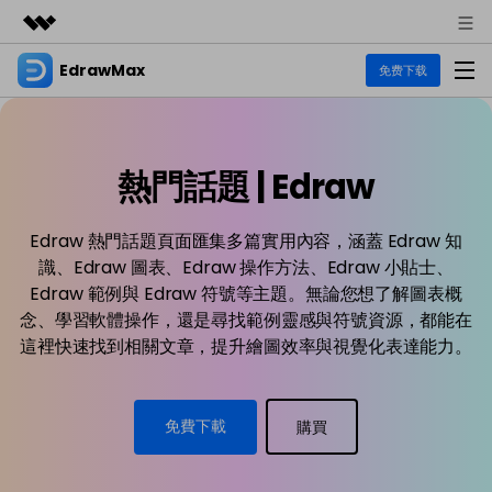
EdrawMax
精選產品
免费下载
AIGC 數位創意
商務
產品
實用工具
總覽
熱門話題 | Edraw
關於我們
EdrawMax
圖表
解決方案
多合一圖表軟體
商業用途
新聞中心
Edraw 熱門話題頁面匯集多篇實用內容，涵蓋 Edraw 知
資源
識、Edraw 圖表、Edraw 操作方法、Edraw 小貼士、
流程圖
商店
Edraw 範例與 Edraw 符號等主題。無論您想了解圖表概
資源範本
技術用途
EdrawMind
支援
念、學習軟體操作，還是尋找範例靈感與符號資源，都能在
EdrawMax 社區
心智圖與腦力激盪工具
這裡快速找到相關文章，提升繪圖效率與視覺化表達能力。
UML
支援
教程
設計用途
商業
EdrawMax 教程 >
EdrawMind 教程 >
文章内容
平面圖
免費下載
購買
各種商務圖表範例 >
EdrawProj
其他用途
支援中心
EdrawMax
EdrawMind
熱門話題
專業的甘特圖工具
支援中心 >
Visio替代方案